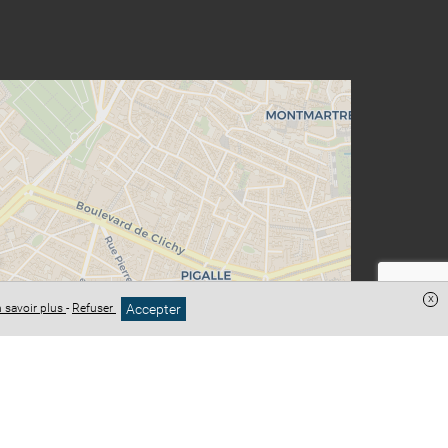
x
Accepter
 savoir plus
-
Refuser