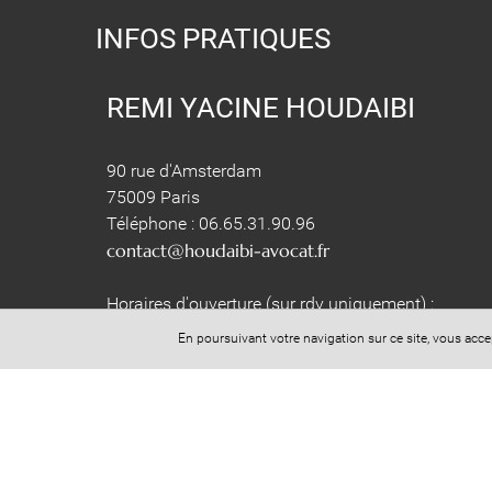
INFOS PRATIQUES
REMI YACINE HOUDAIBI
90 rue d'Amsterdam
75009 Paris
Téléphone : 06.65.31.90.96
contact@houdaibi-avocat.fr
Horaires d'ouverture (sur rdv uniquement) :
Lundi au Vendredi : 9h-12h 14h-19h30
En poursuivant votre navigation sur ce site, vous acc
Samedi : 9h-13h