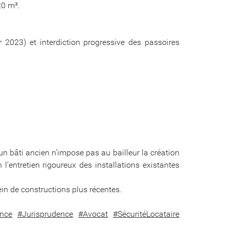
20 m³.
2023) et interdiction progressive des passoires
: un bâti ancien n’impose pas au bailleur la création
n l’entretien rigoureux des installations existantes
ein de constructions plus récentes.
ence
#Jurisprudence
#Avocat
#SécuritéLocataire