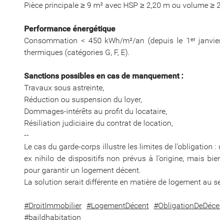
Pièce principale ≥ 9 m² avec HSP ≥ 2,20 m ou volume ≥ 
Performance énergétique
Consommation < 450 kWh/m²/an (depuis le 1ᵉʳ janvier 
thermiques (catégories G, F, E).
Sanctions possibles en cas de manquement :
Travaux sous astreinte,
Réduction ou suspension du loyer,
Dommages-intérêts au profit du locataire,
Résiliation judiciaire du contrat de location,
--
Le cas du garde-corps illustre les limites de l’obligation 
ex nihilo de dispositifs non prévus à l’origine, mais bie
pour garantir un logement décent.
La solution serait différente en matière de logement au s
#DroitImmobilier
#LogementDécent
#ObligationDeDéc
#baildhabitation